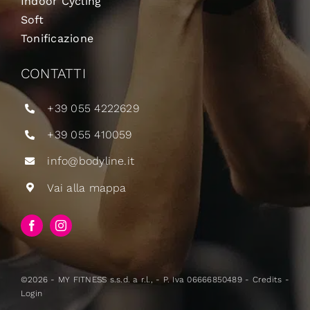
Indoor Cycling
Soft
Tonificazione
CONTATTI
+39 055 4222629
+39 055 410059
info@bodyline.it
Vai alla mappa
©2026 - MY FITNESS s.s.d. a r.l., - P. Iva 06666850489 -
Credits
-
Login