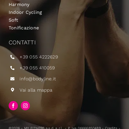
Harmony
Indoor Cycling
Soft
Tonificazione
CONTATTI
+39 055 4222629
+39 055 410059
info@bodyline.it
Vai alla mappa
©2026 - MY FITNESS s.s.d. a r.l., - P. Iva 06666850489 -
Credits
-