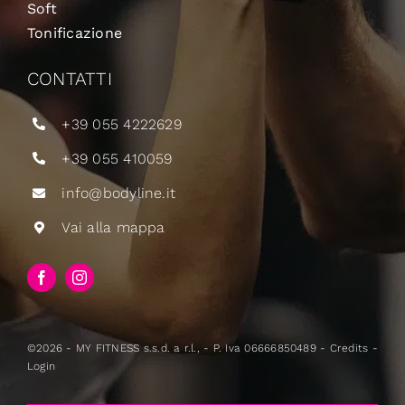
Soft
Tonificazione
CONTATTI
+39 055 4222629
+39 055 410059
info@bodyline.it
Vai alla mappa
©2026 - MY FITNESS s.s.d. a r.l., - P. Iva 06666850489 -
Credits
-
Login