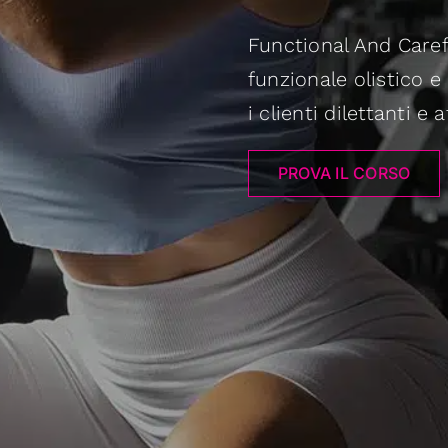
Functional And Caref
funzionale olistico 
i clienti dilettanti e 
PROVA IL CORSO