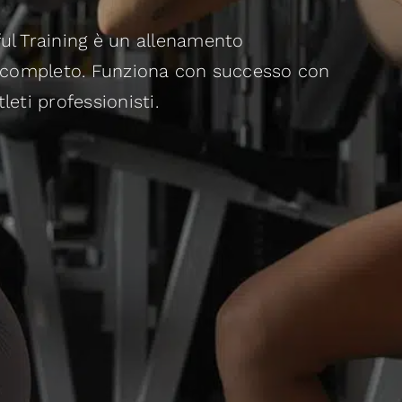
ul Training è un allenamento
e completo. Funziona con successo con
atleti professionisti.