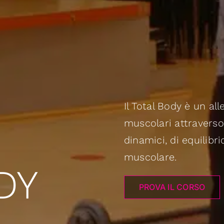
Il Total Body è un al
muscolari attraverso
dinamici, di equilibri
muscolare.
DY
PROVA IL CORSO