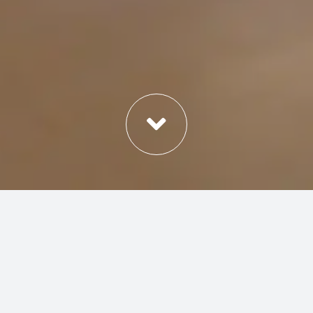
elastici, il programma offre un mix vario e