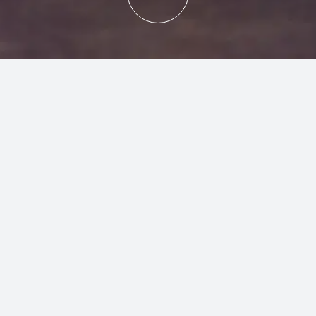
II: Sperimenta
afico a