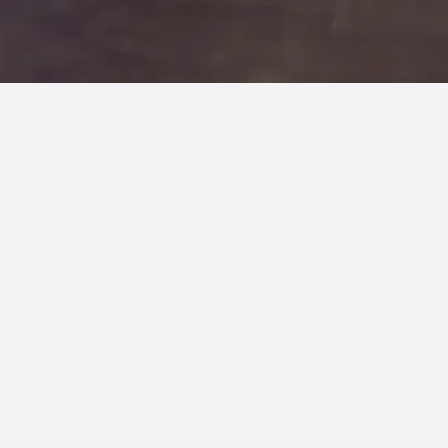
DIFFICOLTÀ:
100%
DURATA
60"
TRAINER