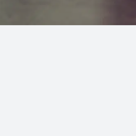
Corso Step I
Step Coreogr
Firenze