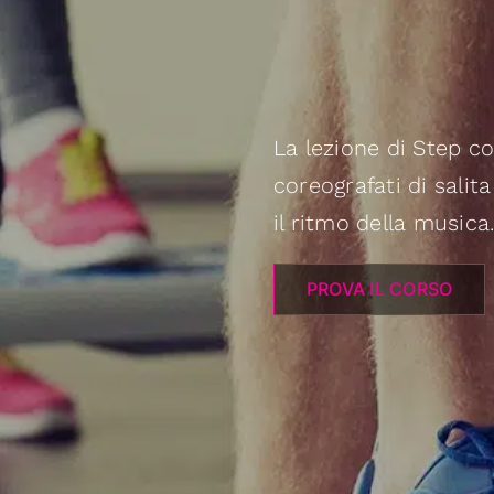
La lezione di Step co
coreografati di salit
il ritmo della musica
PROVA IL CORSO