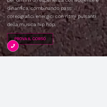
per offrirti un'esperienza coinvolgente e
dinamica, combinando passi
coreografici energici con ritmi pulsanti
della musica hip hop.
PROVA IL CORSO
DIFFICOLTÀ:
40%
DURATA
60"